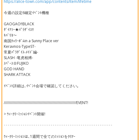
https://alice-town.com/app/contents/item/lifetime
今週の設定6確定ｲﾍﾞﾝﾄ機種
GAOGAO‼BLACK
ﾀﾞｲﾅｿｰ★ﾊﾟﾗﾀﾞｲｽ!!
ｷﾊﾞﾘﾖ～
南国ﾁｪﾘｰﾎﾞﾑin a Sunny Place ver
Keravnos-TypeST-
常夏ﾊﾟﾗﾀﾞｲｽ-ﾒｲﾄﾞ編-
SLASH -竜虎相搏-
ｽﾍﾟｰｽ☆FUJIKO
GOD HAND
SHARK ATTACK
ｲﾍﾞﾝﾄ詳細は､ｲﾍﾞﾝﾄ会場で確認してください｡
//////////////////////////////////////////////////////////EVENT!
> ｳｨｰｸﾘｰﾐｯｼｮﾝｲﾍﾞﾝﾄ開催!
･･････････････････････････････････････････････････････････
ｳｨｰｸﾘｰﾐｯｼｮﾝは､1週間で全てのﾐｯｼｮﾝをｸﾘｱｰ