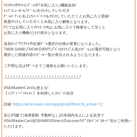
ｱﾘｽﾀｳﾝのｻｲﾄにｹﾞｰﾑの｢お気に入り｣機能追加!
ﾄｯﾌﾟﾒﾆｭｰから｢ｹﾞｰﾑ｣をｸﾘｯｸしていただき
ｹﾞｰﾑﾊﾞﾅｰに右上のﾊｰﾄﾞﾏｰｸをｸﾘｯｸしていただくとお気に入り登録!
再度ｸﾘｯｸしていただくとお気に入り解除となります｡
PCではお気に入りｸﾘｯｸ､ｽﾏﾎは､お気に入りで検索をして頂くと
お気に入り機種だけの表示となります｡
追加)ﾄｯﾌﾟPCｻｲﾄの右側ｹﾞｰﾑ選択の仕様が変更になりました｡
｢NEW GAME!｣｢NOW EVENT!｣｢ﾊﾞﾄﾙｴﾘｱ｣｢人気のｹﾞｰﾑ｣が選択可能となり
選択した関連内容のｹﾞｰﾑ一覧が表示されるようになります｡
ご不明な点はｻﾎﾟｰﾄまでご連絡をお願いいたします｡
_/_/_/_/_/_/_/_/_/_/_/_/_/_/_/_/_/_/_/_/_/_/_/_/_/_/_/_/
VISA/MasterCardも使える!
【 ﾕﾆｳﾞｧ･ﾍﾟｲｷｬｽﾄ 】を利用したｸﾚｼﾞｯﾄ決済
詳細:
https://alice-town.com/app/pt/addition?is_active=12
安心!円建て(為替変動･手数料なし)日本国内法人による決済で
VISA/MasterCard/JCB/AMEX/Diners/Discover/Vﾌﾟﾘｶ/ﾊﾞﾝﾄﾞﾙｶｰﾄﾞ等がご利用い
ただけます｡