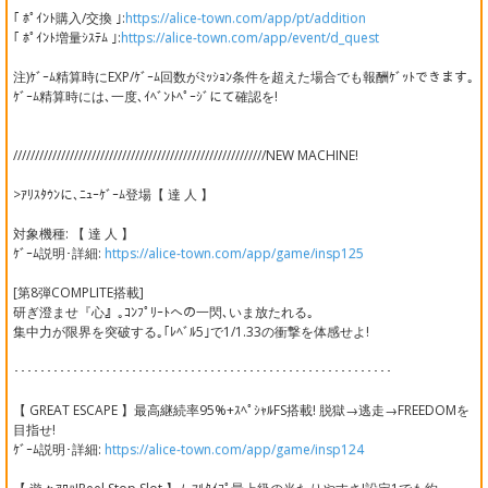
｢ ﾎﾟｲﾝﾄ購入/交換 ｣:
https://alice-town.com/app/pt/addition
｢ ﾎﾟｲﾝﾄ増量ｼｽﾃﾑ ｣:
https://alice-town.com/app/event/d_quest
注)ｹﾞｰﾑ精算時にEXP/ｹﾞｰﾑ回数がﾐｯｼｮﾝ条件を超えた場合でも報酬ｹﾞｯﾄできます｡
ｹﾞｰﾑ精算時には､一度､ｲﾍﾞﾝﾄﾍﾟｰｼﾞにて確認を!
//////////////////////////////////////////////////////////NEW MACHINE!
>ｱﾘｽﾀｳﾝに､ﾆｭｰｹﾞｰﾑ登場【 達 人 】
対象機種: 【 達 人 】
ｹﾞｰﾑ説明･詳細:
https://alice-town.com/app/game/insp125
[第8弾COMPLITE搭載]
研ぎ澄ませ『心』｡ｺﾝﾌﾟﾘｰﾄへの一閃､いま放たれる｡
集中力が限界を突破する｡｢ﾚﾍﾞﾙ5｣で1/1.33の衝撃を体感せよ!
･･････････････････････････････････････････････････････････
【 GREAT ESCAPE 】最高継続率95%+ｽﾍﾟｼｬﾙFS搭載! 脱獄→逃走→FREEDOMを
目指せ!
ｹﾞｰﾑ説明･詳細:
https://alice-town.com/app/game/insp124