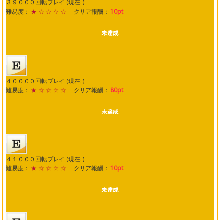
３９０００回転プレイ (現在: )
難易度：
★ ☆ ☆ ☆ ☆
クリア報酬：
10pt
４００００回転プレイ (現在: )
難易度：
★ ☆ ☆ ☆ ☆
クリア報酬：
80pt
４１０００回転プレイ (現在: )
難易度：
★ ☆ ☆ ☆ ☆
クリア報酬：
10pt