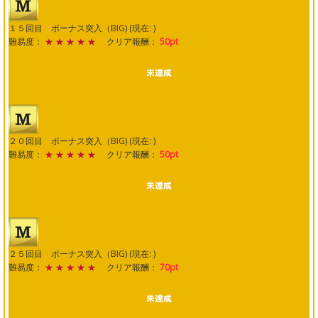
１５回目 ボーナス突入（BIG) (現在: )
難易度：
★ ★ ★ ★ ★
クリア報酬：
50pt
２０回目 ボーナス突入（BIG) (現在: )
難易度：
★ ★ ★ ★ ★
クリア報酬：
50pt
２５回目 ボーナス突入（BIG) (現在: )
難易度：
★ ★ ★ ★ ★
クリア報酬：
70pt