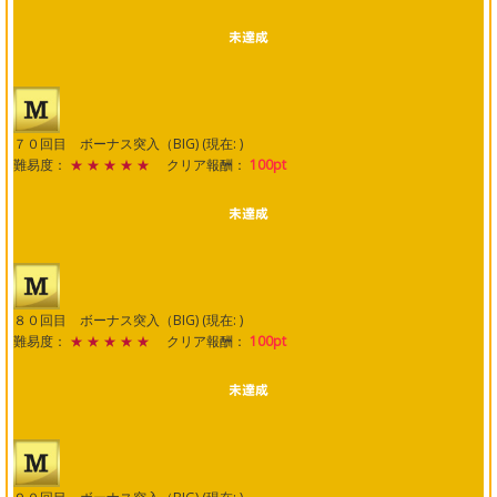
７０回目 ボーナス突入（BIG) (現在: )
難易度：
★ ★ ★ ★ ★
クリア報酬：
100pt
８０回目 ボーナス突入（BIG) (現在: )
難易度：
★ ★ ★ ★ ★
クリア報酬：
100pt