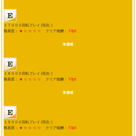
１７０００回転プレイ (現在: )
難易度：
★ ☆ ☆ ☆ ☆
クリア報酬：
10pt
１８０００回転プレイ (現在: )
難易度：
★ ☆ ☆ ☆ ☆
クリア報酬：
10pt
１９０００回転プレイ (現在: )
難易度：
★ ☆ ☆ ☆ ☆
クリア報酬：
10pt