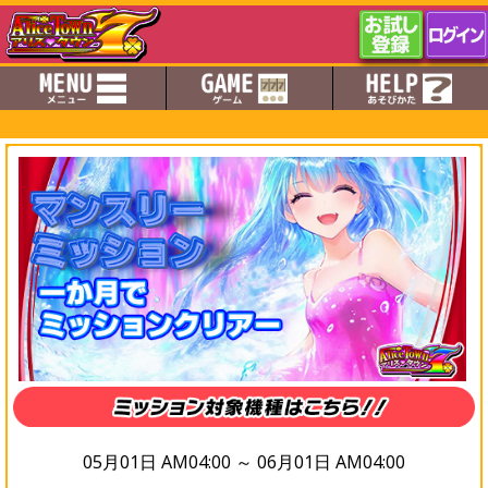
05月01日 AM04:00 ～ 06月01日 AM04:00