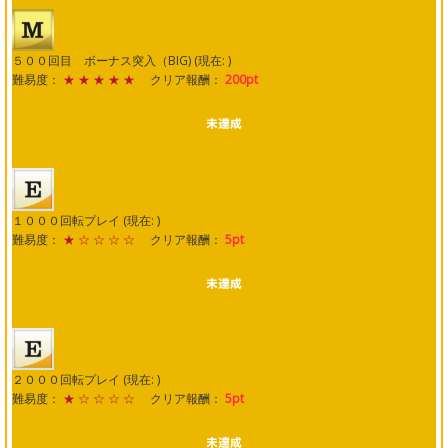
５００回目 ボーナス突入（BIG) (現在: )
難易度：
★ ★ ★ ★ ★
クリア報酬：
200pt
１０００回転プレイ (現在: )
難易度：
★ ☆ ☆ ☆ ☆
クリア報酬：
5pt
２０００回転プレイ (現在: )
難易度：
★ ☆ ☆ ☆ ☆
クリア報酬：
5pt