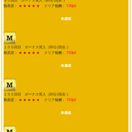
９０回目 ボーナス突入（BIG) (現在: )
難易度：
★ ★ ★ ★ ★
クリア報酬：
100pt
１００回目 ボーナス突入（BIG) (現在: )
難易度：
★ ★ ★ ★ ★
クリア報酬：
150pt
１５０回目 ボーナス突入（BIG) (現在: )
難易度：
★ ★ ★ ★ ★
クリア報酬：
150pt