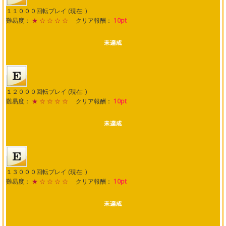
１１０００回転プレイ (現在: )
難易度：
★ ☆ ☆ ☆ ☆
クリア報酬：
10pt
１２０００回転プレイ (現在: )
難易度：
★ ☆ ☆ ☆ ☆
クリア報酬：
10pt
１３０００回転プレイ (現在: )
難易度：
★ ☆ ☆ ☆ ☆
クリア報酬：
10pt