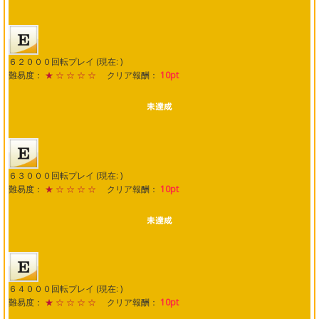
６２０００回転プレイ (現在: )
難易度：
★ ☆ ☆ ☆ ☆
クリア報酬：
10pt
６３０００回転プレイ (現在: )
難易度：
★ ☆ ☆ ☆ ☆
クリア報酬：
10pt
６４０００回転プレイ (現在: )
難易度：
★ ☆ ☆ ☆ ☆
クリア報酬：
10pt