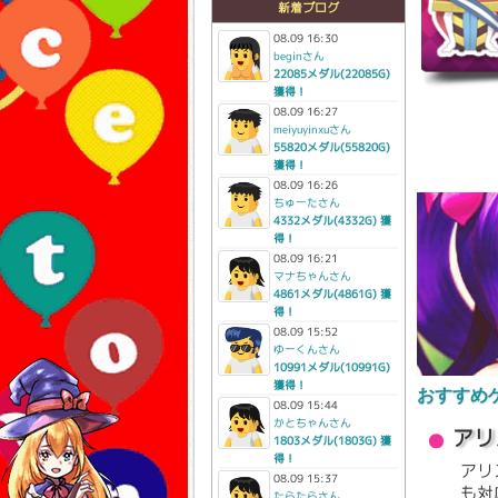
新着ブログ
08.09 16:30
beginさん
22085メダル(22085G)
獲得！
08.09 16:27
meiyuyinxuさん
55820メダル(55820G)
獲得！
08.09 16:26
ちゅーたさん
4332メダル(4332G) 獲
得！
08.09 16:21
マナちゃんさん
4861メダル(4861G) 獲
得！
08.09 15:52
ゆーくんさん
10991メダル(10991G)
獲得！
おすすめ
08.09 15:44
かとちゃんさん
アリ
1803メダル(1803G) 獲
得！
アリ
08.09 15:37
も対
たらたらさん