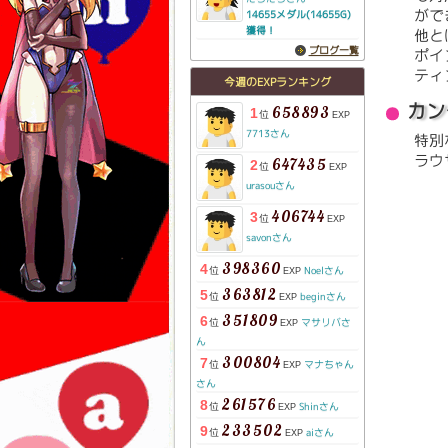
がで
14655メダル(14655G)
獲得！
他と
ブログ一覧
ポイ
ティ
今週のEXPランキング
カン
658893
1
位
EXP
7713さん
特別
ラウ
647435
2
位
EXP
urasouさん
406744
3
位
EXP
savonさん
398360
4
位
Noelさん
EXP
363812
5
位
beginさん
EXP
351809
6
位
マサリバさ
EXP
ん
300804
7
位
マナちゃん
EXP
さん
261576
8
位
Shinさん
EXP
233502
9
位
aiさん
EXP