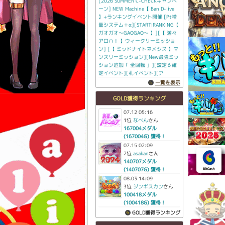
[2026 SUMMER C-CHECKキャンペ
ーン] NEW Machine【 Ban D-live
】+ランキングイベント開催 [Pt増
量システム＋α][START!RANKING【
ガオガオ～GAOGAO～ 】][【 遊々
アロハ！ 】ウィークリーミッショ
ン] [【 ミッドナイトネメシス 】マ
ンスリーミッション][New最強ミッ
ション追加「 全回転 」][設定６確
定イベント][札イベント][ア
一覧を表示
GOLD獲得ランキング
07.12 05:16
1位
なべん
さん
167004メダル
(167004G) 獲得！
07.15 02:09
2位
asakan
さん
140707メダル
(140707G) 獲得！
08.03 14:09
3位
ジンギスカン
さん
100418メダル
(100418G) 獲得！
GOLD獲得ランキング