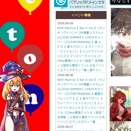
イベント情報
2026.08.09
NEW Machine【 Ban D-live 】+ラン
キングイベント [Pt増量システム＋
α][2026 SUMMER C-CHECKキャン
ペーン][START!RANKING【 達 人
】][【 遊々アロハ！ 】ウィークリ
ーミッション] [【 ミッドナイトネ
メシス 】マンスリーミッション]
[New最強ミッション追加「 全回転
」][設定６確定イベント][札イベン
ト][アリスタウン「激ｘ超チャン
2026.08.08
NEW Machine【 Ban D-live 】+ラン
キングイベント [Pt増量システム＋
α][2026 SUMMER C-CHECKキャン
ペーン][START!RANKING【 創星の
バレンシア 】][【 遊々アロハ！ 】
ウィークリーミッション] [【 ミッ
ドナイトネメシス 】マンスリーミッ
ション][New最強ミッション追加「
全回転 」][設定６確定イベント][札
イベント][アリスタウン「激
2026.08.07