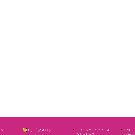
RY
8ラインスロット
ドリームセブンクリーズ
DIVE I
ぴよたの一日
KERAVN