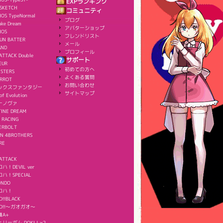
EXPランキング
SKETCH
コミュニティ
OS TypeNormal
ブログ
ake Dream
アバターショップ
NOS
フレンドリスト
UN BATTER
メール
AND
プロフィール
ATTACK Double
サポート
EUR
初めての方へ
ISTERS
よくある質問
ERROT
お問い合わせ
ックスファンタジー
サイトマップ
of Evolution
ーノヴァ
TINE DREAM
 RACING
ERBOLT
IN 4BROTHERS
RE
ATTACK
！DEVIL ver
ハ！SPECIAL
ONDO
ロハ！
O!!BLACK
AO!!～ガオガオ～
舞A+
リーボム DOKI！×2