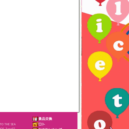
景品交換
NTO THE SEA
ロト
OS-TypeST-