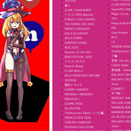
カルガモ
CLUB MONSTE
達人
SuperVOLCAN
SLIME CHAIN BURST
Magic Circus
ドラゴンRPG:Rebirth
TNT
FUNKEY CHILI PAPPER
Magical Wild 
THE RISING SUN 2026
DIG
MIRACLE BOX2025
Gate Keeper
GOLD ALCHEMIST
BITS
WILD STORM
I.R.
PUMPKIN STRIKE
TERROR SPINS
名月 2025
TheMonster
Mystery of the Nile
ア編-
BON FESTIVAL 2025
忍者-The Art o
ドラゴンＲＰＧ
CANDY RUSH
Moonlit Bloom
黄金龍 - Golde
FLASH REELS
RAILWAY CROS
WILD FRONTIER FORTUNE
RAILWAY CROS
2025GW
Style -
爆走トラック
CONNECT
CHERRY HARVEST
天下統一
INFERNO〜DRAGON's
WIPEOUT THE
BREATH2〜
MILLION GODD
COSMIC RUSH
RAINBOW BUR
ALLIGATOR
RAINBOW BURS
TheMonsters 5Reel-ゾンビ編-
ICE BLOCK LO
MIRACLE BOX 2024
RAILWAY CROS
SCREAM's MANSION
Style-
PHOENIX EVOLUTION
AMAZING AME