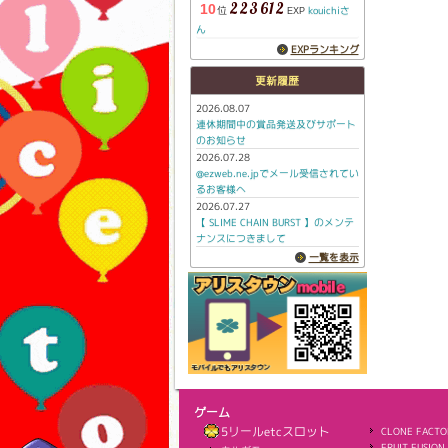
223612
10
位
kouichiさ
EXP
ん
EXPランキング
更新履歴
2026.08.07
連休期間中の賞品発送及びサポート
のお知らせ
2026.07.28
@ezweb.ne.jpでメール受信されてい
るお客様へ
2026.07.27
【 SLIME CHAIN BURST 】のメンテ
ナンスにつきまして
一覧を表示
ゲーム
5リールetcスロット
CLONE FACTO
FRUIT FUSION