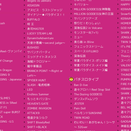
Angels vs Demons
R
キバリョ～
HAPPY 
ASSASSIN
O
MILLION GODDESS女神降臨
KERAVN
アヌビス・ラストジャッジ
MILLION GODDESS女神の王国
Snowfl
ダイナソー★パラダイス！！
サバンナツアーズ
KERAV
BUFFALO
Rush
祭りだ！わっしょい
HOMER
呀 王
深海伝説2 in Volcano
GOD H
寿司MASTER
モンスター8(7+1)
SHARK 
LUCKY STEAM LAB
ミュー
JONGL
DynamiteAdventure
美ら娘 in 8line
TWIN S
天使か悪魔〜second judge〜
フェニックスドリーム
IT's PI
BUSHIDO
s 5Reel-ヴァンパイ
スペース☆FUJIKO
フェニ
サバンナパーティ
深海伝説
Theory 
ミッドナイトネメシス
f Change
常夏パラダイス-ポリス編
スーパ
海賊ドクロジャー
常夏パラダイス-メイド編
VALEN
龍中華飯店
n Dragon
常夏パラダイス-ナース編
STREET
BRANCH POINT 〜Right or
SING 9
THUND
Left〜
SING -Japanese
パチスロタイプ
PUMPK
SPYDER HUNT
FIRE FI
SLASH -竜虎相搏-
Ban D-live
HIBANA
LED
遊々アロハ！Reel Stop Slot
SHARK 
Endless Summer
The Dozing GODDESS
 SLIMES
遊々アロハ
もっとキバリヨ～
ダンス×デ×ムソウ
ESS in 5Reel
遊々アロ
HEAVEN'S GATE
JESTER
ST FS
BEL M
ZOMBIE INVASION
Pain Doll
T super BURST
遊々ア
ATTACK9
ベルモンドSUNSHINE
CK
GAOGA
怪盗少女シルク
TWIN ROAD
SING -U.S
GAOG
SHIFT BloodyRed
わいわい！あがちゅん！シ～サ
神姫乱
SHIFT→BLACK
～ 32Gver
BA
南国チェ