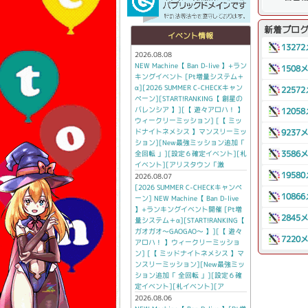
新着ブロ
イベント情報
1327
2026.08.08
NEW Machine【 Ban D-live 】+ラン
1508
キングイベント [Pt増量システム＋
α][2026 SUMMER C-CHECKキャン
2257
ペーン][START!RANKING【 創星の
バレンシア 】][【 遊々アロハ！ 】
1205
ウィークリーミッション] [【 ミッ
ドナイトネメシス 】マンスリーミッ
9237
ション][New最強ミッション追加「
全回転 」][設定６確定イベント][札
3586
イベント][アリスタウン「激
1958
2026.08.07
[2026 SUMMER C-CHECKキャンペ
1086
ーン] NEW Machine【 Ban D-live
】+ランキングイベント開催 [Pt増
2845
量システム＋α][START!RANKING【
ガオガオ～GAOGAO～ 】][【 遊々
7220
アロハ！ 】ウィークリーミッショ
ン] [【 ミッドナイトネメシス 】マ
ンスリーミッション][New最強ミッ
ション追加「 全回転 」][設定６確
定イベント][札イベント][ア
2026.08.06