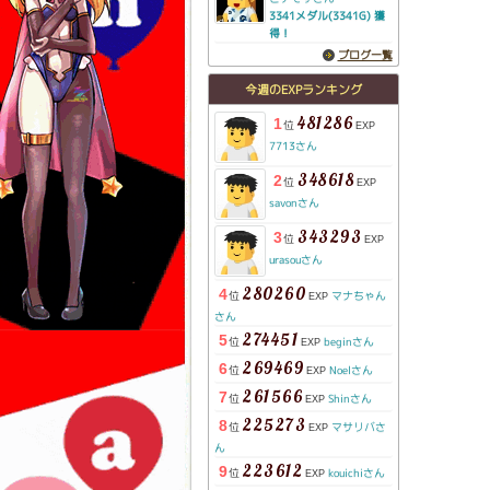
3341メダル(3341G) 獲
得！
ブログ一覧
今週のEXPランキング
481286
1
位
EXP
7713さん
348618
2
位
EXP
savonさん
343293
3
位
EXP
urasouさん
280260
4
位
マナちゃん
EXP
さん
274451
5
位
beginさん
EXP
269469
6
位
Noelさん
EXP
261566
7
位
Shinさん
EXP
225273
8
位
マサリバさ
EXP
ん
223612
9
位
kouichiさん
EXP