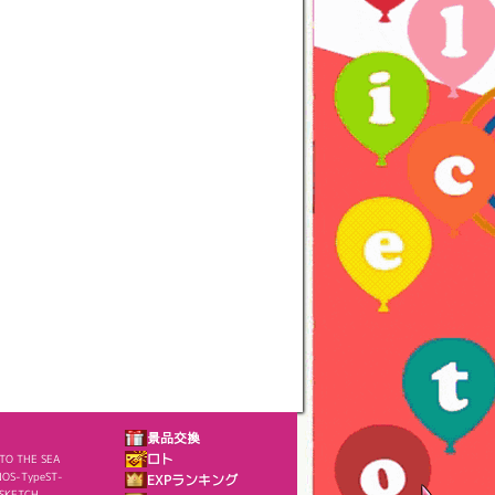
景品交換
NTO THE SEA
ロト
OS-TypeST-
EXPランキング
SKETCH