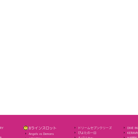
RY
8ラインスロット
ドリームセブンクリーズ
DIVE I
ぴよたの一日
KERAVN
Angels vs Demons
R
キバリョ～
HAPPY 