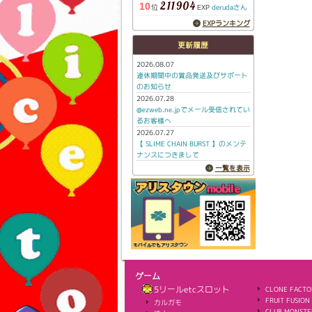
211904
10
位
derudaさん
EXP
EXPランキング
更新履歴
2026.08.07
連休期間中の賞品発送及びサポート
のお知らせ
2026.07.28
@ezweb.ne.jpでメール受信されてい
るお客様へ
2026.07.27
【 SLIME CHAIN BURST 】のメンテ
ナンスにつきまして
一覧を表示
ゲーム
5リールetcスロット
CLONE FACTO
FRUIT FUSION
カルガモ
CLUB MONSTE