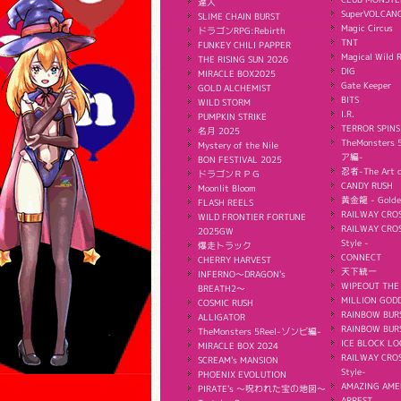
達人
SuperVOLCAN
SLIME CHAIN BURST
Magic Circus
ドラゴンRPG:Rebirth
TNT
FUNKEY CHILI PAPPER
Magical Wild 
THE RISING SUN 2026
DIG
MIRACLE BOX2025
Gate Keeper
GOLD ALCHEMIST
BITS
WILD STORM
I.R.
PUMPKIN STRIKE
TERROR SPINS
名月 2025
TheMonster
Mystery of the Nile
ア編-
BON FESTIVAL 2025
忍者-The Art o
ドラゴンＲＰＧ
CANDY RUSH
Moonlit Bloom
黄金龍 - Golde
FLASH REELS
RAILWAY CROS
WILD FRONTIER FORTUNE
RAILWAY CROS
2025GW
Style -
爆走トラック
CONNECT
CHERRY HARVEST
天下統一
INFERNO〜DRAGON's
WIPEOUT THE
BREATH2〜
MILLION GODD
COSMIC RUSH
RAINBOW BUR
ALLIGATOR
RAINBOW BURS
TheMonsters 5Reel-ゾンビ編-
ICE BLOCK LO
MIRACLE BOX 2024
RAILWAY CROS
SCREAM's MANSION
Style-
PHOENIX EVOLUTION
AMAZING AME
PIRATE's 〜呪われた宝の地図〜
ARREST