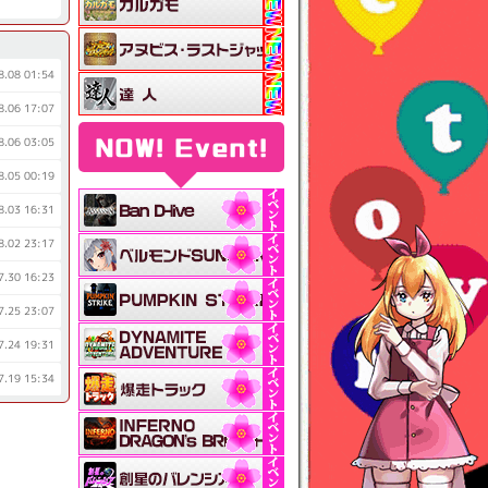
8.08 01:54
8.06 17:07
8.06 03:05
NOW! Event!
8.05 00:19
8.03 16:31
8.02 23:17
7.30 16:23
7.25 23:07
7.24 19:31
7.19 15:34