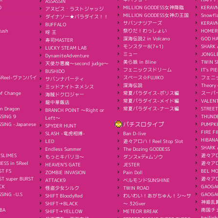
ASSASSIN
O
MILLION GODDESS女神降臨
KERAVN
アヌビス・ラストジャッジ
MILLION GODDESS女神の王国
Snowfl
ダイナソー★パラダイス！！
サバンナツアーズ
KERAV
BUFFALO
Rush
祭りだ！わっしょい
HOMER
呀 王
深海伝説2 in Volcano
GOD H
寿司MASTER
モンスター8(7+1)
SHARK 
LUCKY STEAM LAB
ミュー
JONGL
DynamiteAdventure
美ら娘 in 8line
TWIN S
天使か悪魔〜second judge〜
フェニックスドリーム
IT's PI
BUSHIDO
s 5Reel-ヴァンパイ
スペース☆FUJIKO
フェニ
サバンナパーティ
深海伝説
Theory 
ミッドナイトネメシス
f Change
常夏パラダイス-ポリス編
スーパ
海賊ドクロジャー
常夏パラダイス-メイド編
VALEN
龍中華飯店
n Dragon
常夏パラダイス-ナース編
STREET
BRANCH POINT 〜Right or
SING 9
THUND
Left〜
SING -Japanese
パチスロタイプ
PUMPK
SPYDER HUNT
FIRE FI
SLASH -竜虎相搏-
Ban D-live
HIBANA
LED
遊々アロハ！Reel Stop Slot
SHARK 
Endless Summer
The Dozing GODDESS
 SLIMES
遊々アロハ
もっとキバリヨ～
ダンス×デ×ムソウ
ESS in 5Reel
遊々アロ
HEAVEN'S GATE
JESTER
ST FS
BEL M
ZOMBIE INVASION
Pain Doll
T super BURST
遊々ア
ATTACK9
ベルモンドSUNSHINE
CK
GAOGA
怪盗少女シルク
TWIN ROAD
SING -U.S
GAOG
SHIFT BloodyRed
わいわい！あがちゅん！シ～サ
神姫乱
SHIFT→BLACK
～ 32Gver
BA
南国チェ
SHIFT→YELLOW
METEOR BREAK
twiligh