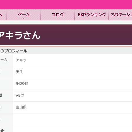
アキラさん
んのプロフィール
ネーム
アキラ
別
男性
Ｄ
942942
型
AB型
域
富山県
味
紹介