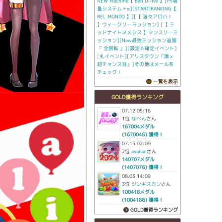
NEW Machine【 Ban D-live 】[Pt増
量システム＋α][START!RANKING【
BEL MONDO 】][【 遊々アロハ！
】ウィークリーミッション] [【 ミ
ッドナイトネメシス 】マンスリーミ
ッション][New最強ミッション追加
「 全回転 」][設定６確定イベント]
[札イベント][アリスタウン「激ｘ
超チャンス目」]その他はメールを
チェック！
一覧を表示
GOLD獲得ランキング
07.12 05:16
1位
なべん
さん
167004メダル
(167004G) 獲得！
07.15 02:09
2位
asakan
さん
140707メダル
(140707G) 獲得！
08.03 14:09
3位
ジンギスカン
さん
100418メダル
(100418G) 獲得！
GOLD獲得ランキング