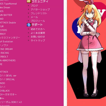
コミュニティ
OS TypeNormal
ブログ
ake Dream
アバターショップ
NOS
フレンドリスト
UN BATTER
メール
AND
プロフィール
ATTACK Double
サポート
EUR
初めての方へ
ISTERS
よくある質問
ERROT
お問い合わせ
ックスファンタジー
サイトマップ
of Evolution
ーノヴァ
TINE DREAM
 RACING
ERBOLT
IN 4BROTHERS
RE
ATTACK
！DEVIL ver
ハ！SPECIAL
ONDO
ロハ！
O!!BLACK
AO!!～ガオガオ～
舞A+
リーボム DOKI！×2
t beach!!