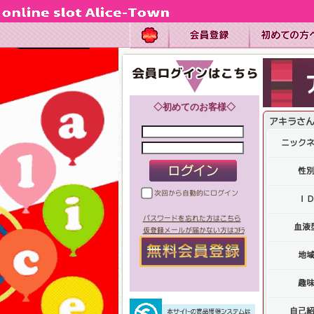
◇初めてのお客様◇
アキラさ
ニック
性
次回から自動的にログイン
Ｉ
パスワードを忘れた方はこちら
血液
仮登録メールが届かない方はｺﾁﾗ
地
趣
自己