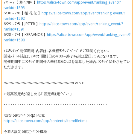
7/1～7【 遊々ｱﾛﾊ! 】
https://alice-town.com/app/event/ranking_event/?
rankid=1595
6/30～7/6【 桜 花 伝 】
https://alice-town.com/app/event/ranking_event/?
rankid=1592
6/29～7/5【 JESTER 】
https://alice-town.com/app/event/ranking_event/?
rankid=1591
6/28～7/4【 KERAVNOS 】
https://alice-town.com/app/event/ranking_event/?
rankid=1590
ｱﾘｽﾗﾝｷﾝｸﾞ開催期間･内容は､各機種ﾗﾝｷﾝｸﾞﾍﾟｰｼﾞでご確認ください｡
開催ｽﾀｰﾄ時刻は､ﾗﾝｷﾝｸﾞ開始日の4:00～終了時刻は翌日3:59となります｡
開催期間中にﾗﾝｷﾝｸﾞ期間外の未精算GOLDを清算した場合､ﾗﾝｷﾝｸﾞ除外させてい
ただきます｡
//////////////////////////////////////////////////////////EVENT!
> 最高設定6が楽しめる｢ 設定6確定ｲﾍﾞﾝﾄ ｣
･･････････････････････････････････････････････････････････
｢設定6確定ｲﾍﾞﾝﾄ(β)｣会場:
https://alice-town.com/app/contents/item/lifetime
今週の設定6確定ｲﾍﾞﾝﾄ機種