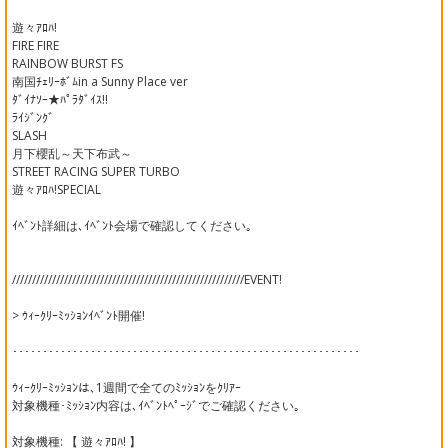
遊々ｱﾛﾊ!
FIRE FIRE
RAINBOW BURST FS
南国ﾁｪﾘｰﾎﾞﾑin a Sunny Place ver
ﾀﾞｲﾅｿｰ★ﾊﾟﾗﾀﾞｲｽ!!
ﾗｲｼﾞﾝｸﾞ
SLASH
月下櫻乱～天下布武～
STREET RACING SUPER TURBO
遊々ｱﾛﾊ!SPECIAL
ｲﾍﾞﾝﾄ詳細は､ｲﾍﾞﾝﾄ会場で確認してください｡
//////////////////////////////////////////////////////////EVENT!
> ｳｨｰｸﾘｰﾐｯｼｮﾝｲﾍﾞﾝﾄ開催!
･･････････････････････････････････････････････････････････
ｳｨｰｸﾘｰﾐｯｼｮﾝは､1週間で全てのﾐｯｼｮﾝをｸﾘｱｰ
対象機種･ﾐｯｼｮﾝ内容は､ｲﾍﾞﾝﾄﾍﾟｰｼﾞでご確認ください｡
対象機種: 【 遊々ｱﾛﾊ! 】