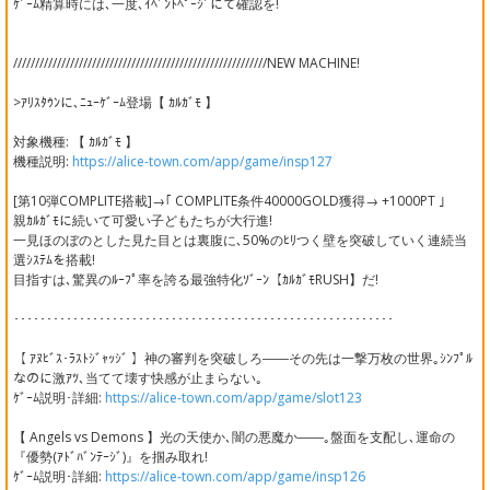
ｹﾞｰﾑ精算時には､一度､ｲﾍﾞﾝﾄﾍﾟｰｼﾞにて確認を!
//////////////////////////////////////////////////////////NEW MACHINE!
>ｱﾘｽﾀｳﾝに､ﾆｭｰｹﾞｰﾑ登場【 ｶﾙｶﾞﾓ 】
対象機種: 【 ｶﾙｶﾞﾓ 】
機種説明:
https://alice-town.com/app/game/insp127
[第10弾COMPLITE搭載]→｢ COMPLITE条件40000GOLD獲得→ +1000PT ｣
親ｶﾙｶﾞﾓに続いて可愛い子どもたちが大行進!
一見ほのぼのとした見た目とは裏腹に､50%のﾋﾘつく壁を突破していく連続当
選ｼｽﾃﾑを搭載!
目指すは､驚異のﾙｰﾌﾟ率を誇る最強特化ｿﾞｰﾝ【ｶﾙｶﾞﾓRUSH】だ!
･･････････････････････････････････････････････････････････
【 ｱﾇﾋﾞｽ･ﾗｽﾄｼﾞｬｯｼﾞ 】神の審判を突破しろ――その先は一撃万枚の世界｡ｼﾝﾌﾟﾙ
なのに激ｱﾂ､当てて壊す快感が止まらない｡
ｹﾞｰﾑ説明･詳細:
https://alice-town.com/app/game/slot123
【 Angels vs Demons 】光の天使か､闇の悪魔か――｡盤面を支配し､運命の
『優勢(ｱﾄﾞﾊﾞﾝﾃｰｼﾞ)』を掴み取れ!
ｹﾞｰﾑ説明･詳細:
https://alice-town.com/app/game/insp126