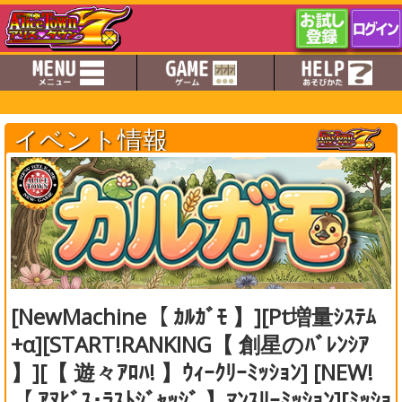
イベント情報
[NewMachine【 ｶﾙｶﾞﾓ 】][Pt増量ｼｽﾃﾑ
+α][START!RANKING【 創星のﾊﾞﾚﾝｼｱ
】][【 遊々ｱﾛﾊ! 】ｳｨｰｸﾘｰﾐｯｼｮﾝ] [NEW!
【 ｱﾇﾋﾞｽ･ﾗｽﾄｼﾞｬｯｼﾞ 】ﾏﾝｽﾘｰﾐｯｼｮﾝ][ﾐｯｼｮ