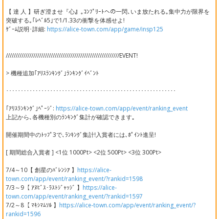
【 達 人 】研ぎ澄ませ『心』｡ｺﾝﾌﾟﾘｰﾄへの一閃､いま放たれる｡集中力が限界を
突破する｡｢ﾚﾍﾞﾙ5｣で1/1.33の衝撃を体感せよ!
ｹﾞｰﾑ説明･詳細:
https://alice-town.com/app/game/insp125
//////////////////////////////////////////////////////////EVENT!
> 機種追加｢ｱﾘｽﾗﾝｷﾝｸﾞ｣ﾗﾝｷﾝｸﾞｲﾍﾞﾝﾄ
･･････････････････････････････････････････････････････････
｢ｱﾘｽﾗﾝｷﾝｸﾞ｣ﾍﾟｰｼﾞ:
https://alice-town.com/app/event/ranking_event
上記から､各機種別のﾗﾝｷﾝｸﾞ集計が確認できます｡
開催期間中のﾄｯﾌﾟ3で､ﾗﾝｷﾝｸﾞ集計!入賞者には､ﾎﾟｲﾝﾄ進呈!
[ 期間総合入賞者 ] <1位 1000Pt> <2位 500Pt> <3位 300Pt>
7/4～10【 創星のﾊﾞﾚﾝｼｱ 】
https://alice-
town.com/app/event/ranking_event/?rankid=1598
7/3～9【 ｱﾇﾋﾞｽ･ﾗｽﾄｼﾞｬｯｼﾞ 】
https://alice-
town.com/app/event/ranking_event/?rankid=1597
7/2～8【 ﾏｷｼﾏﾑｿﾙ 】
https://alice-town.com/app/event/ranking_event/?
rankid=1596