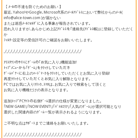
【 ﾒｰﾙの不達を防ぐためのお願い 】
最近､Yahoo!やGoogle､Microsoft系のﾒｰﾙｱﾄﾞﾚｽにおいて弊社からのﾒｰﾙ(
info@alice-town.com )が届かない
または迷惑ﾒｰﾙﾌｫﾙﾀﾞに入る事象が報告されています｡
恐れ入りますが､あらかじめ上記ｱﾄﾞﾚｽを｢連絡先(ｱﾄﾞﾚｽ帳)｣に登録していただく
か
ﾌｨﾙﾀｰ設定等の受信許可のご確認をお願いいたします｡
_/_/_/_/_/_/_/_/_/_/_/_/_/_/_/_/_/_/_/_/_/_/_/_/_/_/_/_/
ｱﾘｽﾀｳﾝのｻｲﾄにｹﾞｰﾑの｢お気に入り｣機能追加!
ﾄｯﾌﾟﾒﾆｭｰから｢ｹﾞｰﾑ｣をｸﾘｯｸしていただき
ｹﾞｰﾑﾊﾞﾅｰに右上のﾊｰﾄﾞﾏｰｸをｸﾘｯｸしていただくとお気に入り登録!
再度ｸﾘｯｸしていただくとお気に入り解除となります｡
PCではお気に入りｸﾘｯｸ､ｽﾏﾎは､お気に入りで検索をして頂くと
お気に入り機種だけの表示となります｡
追加)ﾄｯﾌﾟPCｻｲﾄの右側ｹﾞｰﾑ選択の仕様が変更になりました｡
｢NEW GAME!｣｢NOW EVENT!｣｢ﾊﾞﾄﾙｴﾘｱ｣｢人気のｹﾞｰﾑ｣が選択可能となり
選択した関連内容のｹﾞｰﾑ一覧が表示されるようになります｡
ご不明な点はｻﾎﾟｰﾄまでご連絡をお願いいたします｡
_/_/_/_/_/_/_/_/_/_/_/_/_/_/_/_/_/_/_/_/_/_/_/_/_/_/_/_/