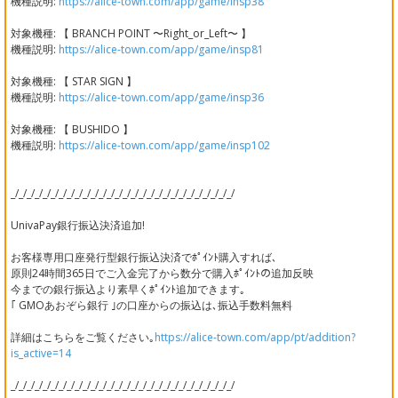
機種説明:
https://alice-town.com/app/game/insp38
対象機種: 【 BRANCH POINT 〜Right_or_Left〜 】
機種説明:
https://alice-town.com/app/game/insp81
対象機種: 【 STAR SIGN 】
機種説明:
https://alice-town.com/app/game/insp36
対象機種: 【 BUSHIDO 】
機種説明:
https://alice-town.com/app/game/insp102
_/_/_/_/_/_/_/_/_/_/_/_/_/_/_/_/_/_/_/_/_/_/_/_/_/_/_/_/
UnivaPay銀行振込決済追加!
お客様専用口座発行型銀行振込決済でﾎﾟｲﾝﾄ購入すれば､
原則24時間365日でご入金完了から数分で購入ﾎﾟｲﾝﾄの追加反映
今までの銀行振込より素早くﾎﾟｲﾝﾄ追加できます｡
｢ GMOあおぞら銀行 ｣の口座からの振込は､振込手数料無料
詳細はこちらをご覧ください｡
https://alice-town.com/app/pt/addition?
is_active=14
_/_/_/_/_/_/_/_/_/_/_/_/_/_/_/_/_/_/_/_/_/_/_/_/_/_/_/_/