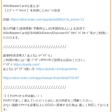
VISA/MasterCardも使える!
【 ﾕﾆｳﾞｧ･ﾍﾟｲｷｬｽﾄ 】を利用したｸﾚｼﾞｯﾄ決済
詳細:
https://alice-town.com/app/pt/addition?is_active=12
安心!円建て(為替変動･手数料なし)日本国内法人による決済で
VISA/MasterCard/JCB/AMEX/Diners/Discover/Vﾌﾟﾘｶ/ﾊﾞﾝﾄﾞﾙｶｰﾄﾞ等がご利用い
ただけます｡
_/_/_/_/_/_/_/_/_/_/_/_/_/_/_/_/_/_/_/_/_/_/_/_/_/_/_/_/
超便利!決済導入｢ あと払い(ﾍﾟｲﾃﾞｨ) ｣
ご利用の祭には一度､ﾍﾟｲﾃﾞｨのｻｲﾄのご説明をお読みください｡
ﾍﾟｲﾃﾞｨ:
https://paidy.com/
あと払い(ﾍﾟｲﾃﾞｨ)使い方:
https://paidy.com/payments/
https://alice-town.com/app/newsarchive/detail/?id=87
_/_/_/_/_/_/_/_/_/_/_/_/_/_/_/_/_/_/_/_/_/_/_/_/_/_/_/_/
《《 ｱﾘｽﾀｳﾝからのお願い 》》
ｱﾘｽﾀｳﾝで楽しく遊んていただくために､次の内容をご理解ください｡
少ない遊戯でﾁｹｯﾄを必要以上にGOLDへ変換する行為は､厳しく対応しておりま
す｡