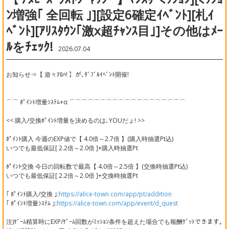
ﾝ増強｢ 全回転 ｣][設定6確定ｲﾍﾞﾝﾄ][札ｲ
ﾍﾞﾝﾄ][ｱﾘｽﾀｳﾝ｢激x超ﾁｬﾝｽ目｣]その他はﾒｰ
ﾙをﾁｪｯｸ!
2026.07.04
お知らせ⇒【 遊々ｱﾛﾊ! 】が､ﾀﾞﾌﾞﾙｲﾍﾞﾝﾄ開催!
⌒⌒ ﾎﾟｲﾝﾄ増量ｼｽﾃﾑ+α ⌒⌒⌒⌒⌒⌒⌒⌒⌒⌒⌒⌒⌒⌒⌒⌒⌒⌒⌒
<< 購入/交換ﾎﾟｲﾝﾄ増量を決めるのは､YOUだょ! >>
ﾎﾟｲﾝﾄ購入 今週のEXP値で【 4.0倍～2.7倍 】(購入時抽選Pt込)
いつでも最低保証[ 2.2倍～2.0倍 ]+購入時抽選Pt
ﾎﾟｲﾝﾄ交換 今日の回転数で最高【 4.0倍～2.5倍 】(交換時抽選Pt込)
いつでも最低保証[ 2.2倍～2.0倍 ]+交換時抽選Pt
｢ ﾎﾟｲﾝﾄ購入/交換 ｣:
https://alice-town.com/app/pt/addition
｢ ﾎﾟｲﾝﾄ増量ｼｽﾃﾑ ｣:
https://alice-town.com/app/event/d_quest
注)ｹﾞｰﾑ精算時にEXP/ｹﾞｰﾑ回数がﾐｯｼｮﾝ条件を超えた場合でも報酬ｹﾞｯﾄできます｡