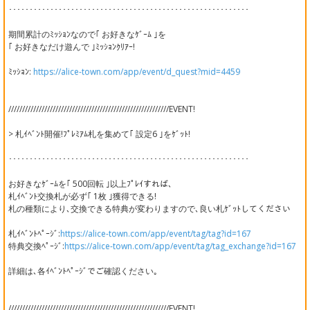
･･････････････････････････････････････････････････････････
期間累計のﾐｯｼｮﾝなので｢ お好きなｹﾞｰﾑ ｣を
｢ お好きなだけ遊んで ｣ﾐｯｼｮﾝｸﾘｱｰ!
ﾐｯｼｮﾝ:
https://alice-town.com/app/event/d_quest?mid=4459
//////////////////////////////////////////////////////////EVENT!
> 札ｲﾍﾞﾝﾄ開催!ﾌﾟﾚﾐｱﾑ札を集めて｢ 設定6 ｣をｹﾞｯﾄ!
･･････････････････････････････････････････････････････････
お好きなｹﾞｰﾑを｢ 500回転 ｣以上ﾌﾟﾚｲすれば､
札ｲﾍﾞﾝﾄ交換札が必ず｢ 1枚 ｣獲得できる!
札の種類により､交換できる特典が変わりますので､良い札ｹﾞｯﾄしてください
札ｲﾍﾞﾝﾄﾍﾟｰｼﾞ:
https://alice-town.com/app/event/tag/tag?id=167
特典交換ﾍﾟｰｼﾞ:
https://alice-town.com/app/event/tag/tag_exchange?id=167
詳細は､各ｲﾍﾞﾝﾄﾍﾟｰｼﾞでご確認ください｡
//////////////////////////////////////////////////////////EVENT!