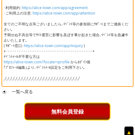
･利用規約:
https://alice-town.com/app/agreement
･ご利用上の注意:
https://alice-town.com/app/attention
全てのご不明な点等ございましたら､ｲﾍﾞﾝﾄ等の参加前にｻﾎﾟｰﾄまでご連絡くだ
さい｡
予期せぬ不具合等でｻｲﾄ運営に影響を及ぼす事が起きた場合､ｲﾍﾞﾝﾄ等を急遽中
止いたします｡
( ｻﾎﾟｰﾄ窓口:
https://alice-town.com/app/inquiry
)
+‥‥‥‥‥‥‥‥‥‥‥‥‥‥‥‥‥‥‥‥‥‥‥‥+
ｲﾍﾞﾝﾄﾒｰﾙが不要な方は
https://alice-town.com/?locate=/profile
からﾛｸﾞｲﾝ後
｢ﾌﾟﾛﾌｨｰﾙ編集｣より､ｲﾍﾞﾝﾄﾒｰﾙ設定をご利用下さい｡
_/_/_/_/_/_/_/_/_/_/_/_/_/_/_/_/_/_/_/_/_/_/_/_/_/_/_/_/
一覧へ戻る
無料会員登録