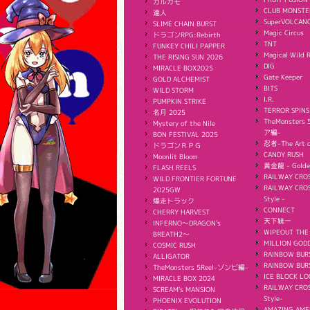
カルガモ
CLUB MONSTE
達人
SuperVOLCAN
SLIME CHAIN BURST
Magic Circus
ドラゴンRPG:Rebirth
TNT
FUNKEY CHILI PAPPER
Magical Wild 
THE RISING SUN 2026
DIG
MIRACLE BOX2025
Gate Keeper
GOLD ALCHEMIST
BITS
WILD STORM
I.R.
PUMPKIN STRIKE
TERROR SPINS
名月 2025
TheMonster
Mystery of the Nile
ア編-
BON FESTIVAL 2025
忍者-The Art o
ドラゴンＲＰＧ
CANDY RUSH
Moonlit Bloom
黄金龍 - Golde
FLASH REELS
RAILWAY CROS
WILD FRONTIER FORTUNE
RAILWAY CROS
2025GW
Style -
爆走トラック
CONNECT
CHERRY HARVEST
天下統一
INFERNO〜DRAGON's
WIPEOUT THE
BREATH2〜
MILLION GODD
COSMIC RUSH
RAINBOW BUR
ALLIGATOR
RAINBOW BURS
TheMonsters 5Reel-ゾンビ編-
ICE BLOCK LO
MIRACLE BOX 2024
RAILWAY CROS
SCREAM's MANSION
Style-
PHOENIX EVOLUTION
AMAZING AME