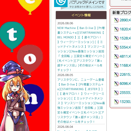
新着ブロ
イベント情報
2890
2026.08.06
NEW Machine【 Ban D-live 】[Pt増
1820
量システム＋α][START!RANKING【
BEL MONDO 】][【 遊々アロハ！
1528
】ウィークリーミッション] [【 ミ
ッドナイトネメシス 】マンスリーミ
5354
ッション][New最強ミッション追加
「 全回転 」][設定６確定イベント]
4811
[札イベント][アリスタウン「激ｘ
超チャンス目」]その他はメールを
1168
チェック！
2261
2026.08.05
アリスタウンに、ニューゲーム登場
6096
【 Ban D-live 】[Pt増量システム＋
α][START!RANKING【 JESTER 】]
2353
[【 遊々アロハ！ 】ウィークリーミ
ッション] [【 ミッドナイトネメシ
1323
ス 】マンスリーミッション][New最
強ミッション追加「 全回転 」][設
定６確定イベント][札イベント][ア
リスタウン「激ｘ超チャンス目」]
その他はメールをチェック！
2026.08.04