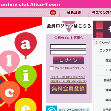
◇初めてのお客様◇
もりシー
ニック
性
次回から自動的にログイン
Ｉ
パスワードを忘れた方はこちら
血液
仮登録メールが届かない方はｺﾁﾗ
地
趣
自己