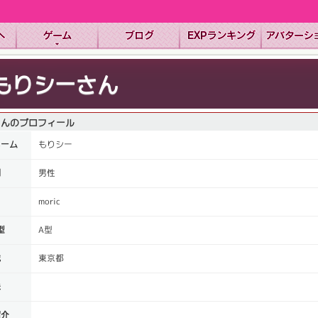
もりシーさん
さんのプロフィール
ネーム
もりシー
別
男性
Ｄ
moric
型
A型
域
東京都
味
紹介