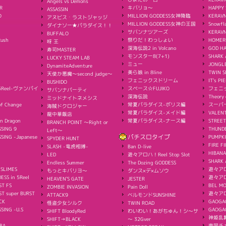
Angels vs Demons
R
キバリョ～
HAPPY 
ASSASSIN
O
MILLION GODDESS女神降臨
KERAVN
アヌビス・ラストジャッジ
MILLION GODDESS女神の王国
Snowfl
ダイナソー★パラダイス！！
サバンナツアーズ
KERAV
BUFFALO
Rush
祭りだ！わっしょい
HOMER
呀 王
深海伝説2 in Volcano
GOD H
寿司MASTER
モンスター8(7+1)
SHARK 
LUCKY STEAM LAB
ミュー
JONGL
DynamiteAdventure
美ら娘 in 8line
TWIN S
天使か悪魔〜second judge〜
フェニックスドリーム
IT's PI
BUSHIDO
s 5Reel-ヴァンパイ
スペース☆FUJIKO
フェニ
サバンナパーティ
深海伝説
Theory 
ミッドナイトネメシス
f Change
常夏パラダイス-ポリス編
スーパ
海賊ドクロジャー
常夏パラダイス-メイド編
VALEN
龍中華飯店
n Dragon
常夏パラダイス-ナース編
STREET
BRANCH POINT 〜Right or
SING 9
THUND
Left〜
SING -Japanese
パチスロタイプ
PUMPK
SPYDER HUNT
FIRE FI
SLASH -竜虎相搏-
Ban D-live
HIBANA
LED
遊々アロハ！Reel Stop Slot
SHARK 
Endless Summer
The Dozing GODDESS
 SLIMES
遊々アロハ
もっとキバリヨ～
ダンス×デ×ムソウ
ESS in 5Reel
遊々アロ
HEAVEN'S GATE
JESTER
ST FS
BEL M
ZOMBIE INVASION
Pain Doll
T super BURST
遊々ア
ATTACK9
ベルモンドSUNSHINE
CK
GAOGA
怪盗少女シルク
TWIN ROAD
SING -U.S
GAOG
SHIFT BloodyRed
わいわい！あがちゅん！シ～サ
神姫乱
SHIFT→BLACK
～ 32Gver
BA
南国チェ