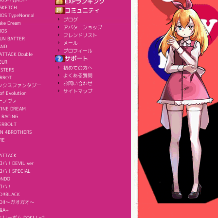
EXPランキング
SKETCH
コミュニティ
OS TypeNormal
ブログ
ake Dream
アバターショップ
NOS
フレンドリスト
UN BATTER
メール
AND
プロフィール
ATTACK Double
サポート
EUR
初めての方へ
ISTERS
よくある質問
ERROT
お問い合わせ
ックスファンタジー
サイトマップ
of Evolution
ーノヴァ
TINE DREAM
 RACING
ERBOLT
IN 4BROTHERS
RE
ATTACK
！DEVIL ver
ハ！SPECIAL
ONDO
ロハ！
O!!BLACK
AO!!～ガオガオ～
舞A+
リーボム DOKI！×2