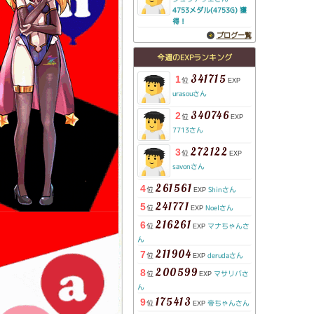
4753メダル(4753G) 獲
得！
ブログ一覧
今週のEXPランキング
341715
1
位
EXP
urasouさん
340746
2
位
EXP
7713さん
272122
3
位
EXP
savonさん
261561
4
位
Shinさん
EXP
241771
5
位
Noelさん
EXP
216261
6
位
マナちゃんさ
EXP
ん
211904
7
位
derudaさん
EXP
200599
8
位
マサリバさ
EXP
ん
175413
9
位
帝ちゃんさん
EXP