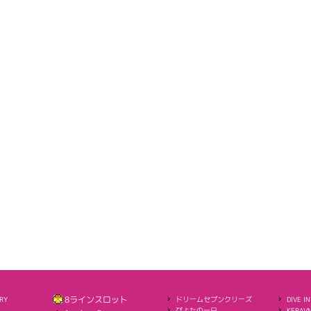
RY
8ラインスロット
ドリームセブンクリーズ
DIVE I
ぴよたの一日
KERAVN