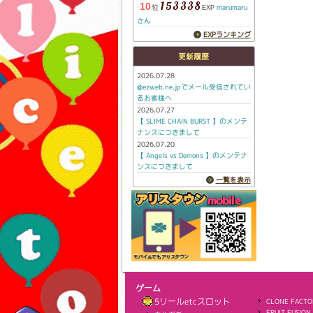
153338
10
位
marumaru
EXP
さん
EXPランキング
更新履歴
2026.07.28
@ezweb.ne.jpでメール受信されてい
るお客様へ
2026.07.27
【 SLIME CHAIN BURST 】のメンテ
ナンスにつきまして
2026.07.20
【 Angels vs Demons 】のメンテナ
ンスにつきまして
一覧を表示
ゲーム
5リールetcスロット
CLONE FACTO
FRUIT FUSION