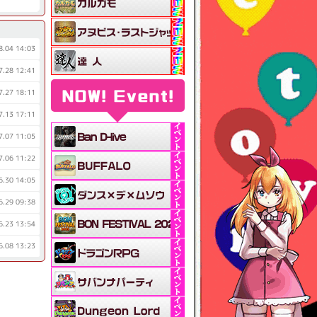
8.04 14:03
7.28 12:41
7.27 18:11
NOW! Event!
7.13 17:11
7.07 11:05
7.06 11:22
6.30 14:05
6.29 09:38
6.23 13:54
6.08 13:23