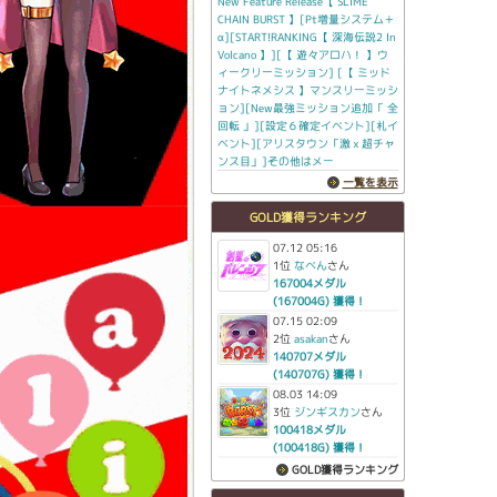
New Feature Release【 SLIME
CHAIN BURST 】[Pt増量システム＋
α][START!RANKING【 深海伝説2 In
Volcano 】][【 遊々アロハ！ 】ウ
ィークリーミッション] [【 ミッド
ナイトネメシス 】マンスリーミッシ
ョン][New最強ミッション追加「 全
回転 」][設定６確定イベント][札イ
ベント][アリスタウン「激ｘ超チャ
ンス目」]その他はメー
一覧を表示
GOLD獲得ランキング
07.12 05:16
1位
なべん
さん
167004メダル
(167004G) 獲得！
07.15 02:09
2位
asakan
さん
140707メダル
(140707G) 獲得！
08.03 14:09
3位
ジンギスカン
さん
100418メダル
(100418G) 獲得！
GOLD獲得ランキング