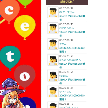
新着ブログ
08.07 00:39
OKでーすさん
3948メダル(3948G) 獲
得！
08.07 00:38
おぐさんさん
1130メダル(1130G) 獲
得！
08.07 00:34
哲さん
34433メダル(34433G)
獲得！
08.06 23:59
たんたんたぬきさん
6852メダル(6852G) 獲
得！
08.06 23:51
fuluさん
3394メダル(3394G) 獲
得！
08.06 23:41
ヤマトさん
20005メダル(20005G)
獲得！
08.06 23:17
シュヴァリエさん