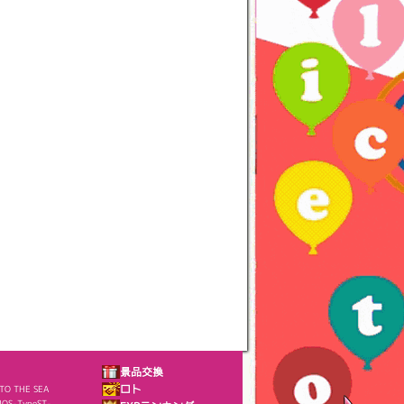
景品交換
NTO THE SEA
ロト
OS-TypeST-