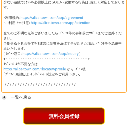
少ない遊戯でﾁｹｯﾄを必要以上にGOLDへ変換する行為は､厳しく対応しておりま
す｡
･利用規約:
https://alice-town.com/app/agreement
･ご利用上の注意:
https://alice-town.com/app/attention
全てのご不明な点等ございましたら､ｲﾍﾞﾝﾄ等の参加前にｻﾎﾟｰﾄまでご連絡くだ
さい｡
予期せぬ不具合等でｻｲﾄ運営に影響を及ぼす事が起きた場合､ｲﾍﾞﾝﾄ等を急遽中
止いたします｡
( ｻﾎﾟｰﾄ窓口:
https://alice-town.com/app/inquiry
)
+‥‥‥‥‥‥‥‥‥‥‥‥‥‥‥‥‥‥‥‥‥‥‥‥+
ｲﾍﾞﾝﾄﾒｰﾙが不要な方は
https://alice-town.com/?locate=/profile
からﾛｸﾞｲﾝ後
｢ﾌﾟﾛﾌｨｰﾙ編集｣より､ｲﾍﾞﾝﾄﾒｰﾙ設定をご利用下さい｡
_/_/_/_/_/_/_/_/_/_/_/_/_/_/_/_/_/_/_/_/_/_/_/_/_/_/_/_/
一覧へ戻る
無料会員登録