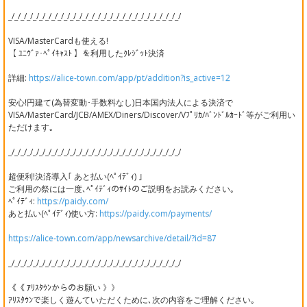
_/_/_/_/_/_/_/_/_/_/_/_/_/_/_/_/_/_/_/_/_/_/_/_/_/_/_/_/
VISA/MasterCardも使える!
【 ﾕﾆｳﾞｧ･ﾍﾟｲｷｬｽﾄ 】を利用したｸﾚｼﾞｯﾄ決済
詳細:
https://alice-town.com/app/pt/addition?is_active=12
安心!円建て(為替変動･手数料なし)日本国内法人による決済で
VISA/MasterCard/JCB/AMEX/Diners/Discover/Vﾌﾟﾘｶ/ﾊﾞﾝﾄﾞﾙｶｰﾄﾞ等がご利用い
ただけます｡
_/_/_/_/_/_/_/_/_/_/_/_/_/_/_/_/_/_/_/_/_/_/_/_/_/_/_/_/
超便利!決済導入｢ あと払い(ﾍﾟｲﾃﾞｨ) ｣
ご利用の祭には一度､ﾍﾟｲﾃﾞｨのｻｲﾄのご説明をお読みください｡
ﾍﾟｲﾃﾞｨ:
https://paidy.com/
あと払い(ﾍﾟｲﾃﾞｨ)使い方:
https://paidy.com/payments/
https://alice-town.com/app/newsarchive/detail/?id=87
_/_/_/_/_/_/_/_/_/_/_/_/_/_/_/_/_/_/_/_/_/_/_/_/_/_/_/_/
《《 ｱﾘｽﾀｳﾝからのお願い 》》
ｱﾘｽﾀｳﾝで楽しく遊んていただくために､次の内容をご理解ください｡