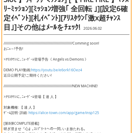
ﾘｰﾐｯｼｮﾝ][ﾐｯｼｮﾝ増強｢ 全回転 ｣][設定6確
定ｲﾍﾞﾝﾄ][札ｲﾍﾞﾝﾄ][ｱﾘｽﾀｳﾝ｢激x超ﾁｬﾝｽ
目｣]その他はﾒｰﾙをﾁｪｯｸ!
2026.06.02
//////////////////////////////////////////////////////////Comming soon!
おﾆｭ～!予告!
>ｱﾘｽﾀｳﾝに､ﾆｭｰｹﾞｰﾑ登場予告《 Angels vs Demons 》
DEMO PLAY動画:
https://youtu.be/e6ork16Oez4
近日公開予定!ご期待ください!
//////////////////////////////////////////////////////////NEW MACHINE!
>ｱﾘｽﾀｳﾝに､ﾆｭｰｹﾞｰﾑ登場【 達 人 】
対象機種: 【 達 人 】
ｹﾞｰﾑ説明･詳細:
https://alice-town.com/app/game/insp125
[第8弾COMPLITE搭載]
研ぎ澄ませ『心』｡ｺﾝﾌﾟﾘｰﾄへの一閃､いま放たれる｡