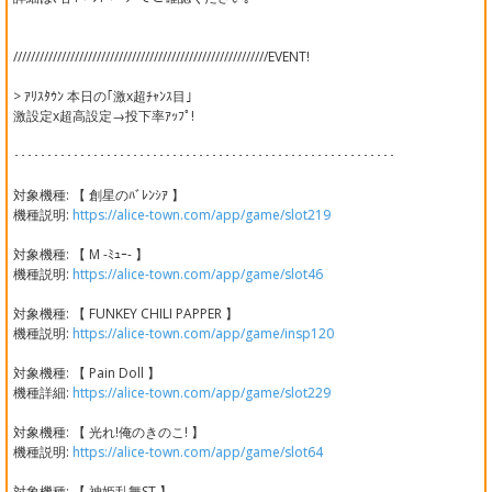
//////////////////////////////////////////////////////////EVENT!
> ｱﾘｽﾀｳﾝ 本日の｢激x超ﾁｬﾝｽ目｣
激設定x超高設定→投下率ｱｯﾌﾟ!
･･････････････････････････････････････････････････････････
対象機種: 【 創星のﾊﾞﾚﾝｼｱ 】
機種説明:
https://alice-town.com/app/game/slot219
対象機種: 【 M -ﾐｭｰ- 】
機種説明:
https://alice-town.com/app/game/slot46
対象機種: 【 FUNKEY CHILI PAPPER 】
機種説明:
https://alice-town.com/app/game/insp120
対象機種: 【 Pain Doll 】
機種詳細:
https://alice-town.com/app/game/slot229
対象機種: 【 光れ!俺のきのこ! 】
機種説明:
https://alice-town.com/app/game/slot64
対象機種: 【 神姫乱舞ST 】