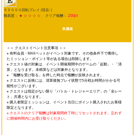
５００００回転プレイ (現在: )
難易度：
★ ☆ ☆ ☆ ☆
クリア報酬：
200pt
＜＜ クエストイベント注意事項 ＞＞
※ 有料会員・MAXベットがイベント対象です。その他条件下で獲得し
たミッション・ポイント等がある場合は削除します。
※ クエスト値の対象は、イベント開催期間中のゲームの「起動」・「清
算」となります。未精算などは対象外となります。
※ 「報酬を受け取る」を押した時点で報酬が反映されます。
※ クエストに反映には、清算後無プレイ状態で5分程お時間がかかる可
能性がございます。
※ クエストは指定がない限り「バトル・トレジャーエリア」の「全レー
ト」共通となります。
※ 購入者限定ミッションは、イベント当日にポイント購入されたお客様
限定となります。
※ クエストのクリア報酬は対象期間終了時にリセットされます。忘れず
に開催時間内にお受け取りください。