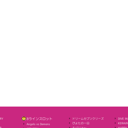
RY
8ラインスロット
ドリームセブンクリーズ
DIVE I
ぴよたの一日
KERAVN
Angels vs Demons
R
キバリョ～
HAPPY 