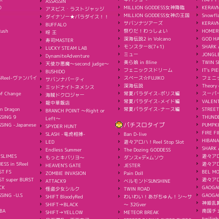
ASSASSIN
O
MILLION GODDESS女神降臨
KERAVN
アヌビス・ラストジャッジ
MILLION GODDESS女神の王国
Snowfl
ダイナソー★パラダイス！！
サバンナツアーズ
KERAV
BUFFALO
Rush
祭りだ！わっしょい
HOMER
呀 王
深海伝説2 in Volcano
GOD H
寿司MASTER
モンスター8(7+1)
SHARK 
LUCKY STEAM LAB
ミュー
JONGL
DynamiteAdventure
美ら娘 in 8line
TWIN S
天使か悪魔〜second judge〜
フェニックスドリーム
IT's PI
BUSHIDO
s 5Reel-ヴァンパイ
スペース☆FUJIKO
フェニ
サバンナパーティ
深海伝説
Theory 
ミッドナイトネメシス
f Change
常夏パラダイス-ポリス編
スーパ
海賊ドクロジャー
常夏パラダイス-メイド編
VALEN
龍中華飯店
n Dragon
常夏パラダイス-ナース編
STREET
BRANCH POINT 〜Right or
SING 9
THUND
Left〜
SING -Japanese
パチスロタイプ
PUMPK
SPYDER HUNT
FIRE FI
SLASH -竜虎相搏-
Ban D-live
HIBANA
LED
遊々アロハ！Reel Stop Slot
SHARK 
Endless Summer
The Dozing GODDESS
 SLIMES
遊々アロハ
もっとキバリヨ～
ダンス×デ×ムソウ
ESS in 5Reel
遊々アロ
HEAVEN'S GATE
JESTER
ST FS
BEL M
ZOMBIE INVASION
Pain Doll
T super BURST
遊々ア
ATTACK9
ベルモンドSUNSHINE
CK
GAOGA
怪盗少女シルク
TWIN ROAD
SING -U.S
GAOG
SHIFT BloodyRed
わいわい！あがちゅん！シ～サ
神姫乱
SHIFT→BLACK
～ 32Gver
BA
南国チェ
SHIFT→YELLOW
METEOR BREAK
twiligh