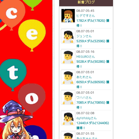
新着ブログ
08.07 05:45
ヒデですさん
1782メダル(1782G) 獲
得！
08.07 05:01
ジュンさん
5259メダル(5259G) 獲
得！
08.07 03:16
MEGUROさん
5028メダル(5028G) 獲
得！
08.07 03:01
あたれさん
6050メダル(6050G) 獲
得！
08.07 03:01
ワハハさん
7085メダル(7085G) 獲
得！
08.07 02:08
dgfdfddgさん
12440メダル(12440G)
獲得！
08.07 01:55
あべちゃんさん