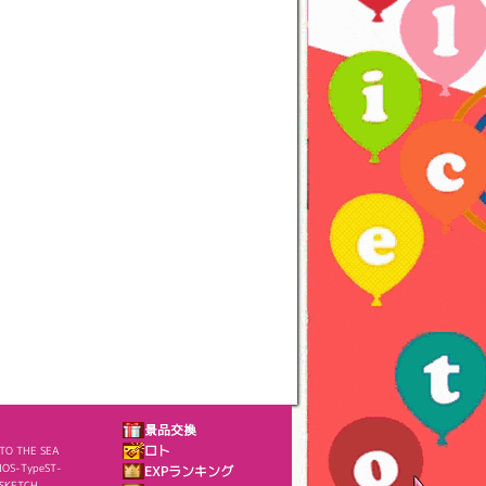
景品交換
NTO THE SEA
ロト
OS-TypeST-
EXPランキング
SKETCH