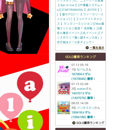
アリスタウンに、ニューゲーム登場
【 Ban D-live 】[Pt増量システム＋
α][START!RANKING【 JESTER 】]
[【 遊々アロハ！ 】ウィークリーミ
ッション] [【 ミッドナイトネメシ
ス 】マンスリーミッション][New最
強ミッション追加「 全回転 」][設
定６確定イベント][札イベント][ア
リスタウン「激ｘ超チャンス目」]
その他はメールをチェック！
一覧を表示
GOLD獲得ランキング
07.12 05:16
1位
なべん
さん
167004メダル
(167004G) 獲得！
07.15 02:09
2位
asakan
さん
140707メダル
(140707G) 獲得！
08.03 14:09
3位
ジンギスカン
さん
100418メダル
(100418G) 獲得！
GOLD獲得ランキング