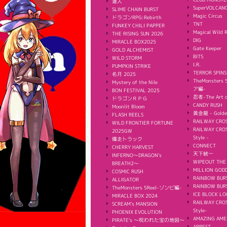
達人
SuperVOLCAN
SLIME CHAIN BURST
Magic Circus
ドラゴンRPG:Rebirth
TNT
FUNKEY CHILI PAPPER
Magical Wild 
THE RISING SUN 2026
DIG
MIRACLE BOX2025
Gate Keeper
GOLD ALCHEMIST
BITS
WILD STORM
I.R.
PUMPKIN STRIKE
TERROR SPINS
名月 2025
TheMonster
Mystery of the Nile
ア編-
BON FESTIVAL 2025
忍者-The Art o
ドラゴンＲＰＧ
CANDY RUSH
Moonlit Bloom
黄金龍 - Golde
FLASH REELS
RAILWAY CROS
WILD FRONTIER FORTUNE
RAILWAY CROS
2025GW
Style -
爆走トラック
CONNECT
CHERRY HARVEST
天下統一
INFERNO〜DRAGON's
WIPEOUT THE
BREATH2〜
MILLION GODD
COSMIC RUSH
RAINBOW BUR
ALLIGATOR
RAINBOW BURS
TheMonsters 5Reel-ゾンビ編-
ICE BLOCK LO
MIRACLE BOX 2024
RAILWAY CROS
SCREAM's MANSION
Style-
PHOENIX EVOLUTION
AMAZING AME
PIRATE's 〜呪われた宝の地図〜
ARREST