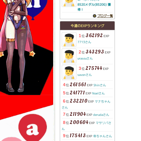
8520メダル(8520G) 獲
得！
ブログ一覧
今週のEXPランキング
362192
1
位
EXP
7713さん
343293
2
位
EXP
urasouさん
275744
3
位
EXP
savonさん
261561
4
位
Shinさん
EXP
241771
5
位
Noelさん
EXP
232210
6
位
マナちゃん
EXP
さん
211904
7
位
derudaさん
EXP
200604
8
位
マサリバさ
EXP
ん
175413
9
位
帝ちゃんさん
EXP