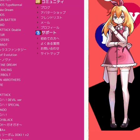
コミュニティ
OS TypeNormal
ブログ
ake Dream
アバターショップ
NOS
フレンドリスト
UN BATTER
メール
AND
プロフィール
ATTACK Double
サポート
EUR
初めての方へ
ISTERS
よくある質問
ERROT
お問い合わせ
ックスファンタジー
サイトマップ
of Evolution
ーノヴァ
TINE DREAM
 RACING
ERBOLT
IN 4BROTHERS
RE
ATTACK
！DEVIL ver
ハ！SPECIAL
ONDO
ロハ！
O!!BLACK
AO!!～ガオガオ～
舞A+
リーボム DOKI！×2
t beach!!