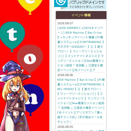
イベント情報
2026.08.07
[2026 SUMMER C-CHECKキャンペ
ーン] NEW Machine【 Ban D-live
】+ランキングイベント開催 [Pt増
量システム＋α][START!RANKING【
ガオガオ～GAOGAO～ 】][【 遊々
アロハ！ 】ウィークリーミッショ
ン] [【 ミッドナイトネメシス 】マ
ンスリーミッション][New最強ミッ
ション追加「 全回転 」][設定６確
定イベント][札イベント][ア
2026.08.06
NEW Machine【 Ban D-live 】[Pt増
量システム＋α][START!RANKING【
BEL MONDO 】][【 遊々アロハ！
】ウィークリーミッション] [【 ミ
ッドナイトネメシス 】マンスリーミ
ッション][New最強ミッション追加
「 全回転 」][設定６確定イベント]
[札イベント][アリスタウン「激ｘ
超チャンス目」]その他はメールを
チェック！
2026.08.05