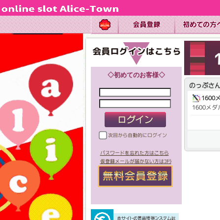
◇初めてのお客様◇
のっぷさ
1600
1600メダ
次回から自動的にログイン
パスワードを忘れた方はこちら
仮登録メールが届かない方はｺﾁﾗ