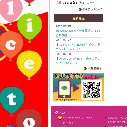
155976
10
位
aiさん
EXP
EXPランキング
更新履歴
2026.07.28
@ezweb.ne.jpでメール受信されてい
るお客様へ
2026.07.27
【 SLIME CHAIN BURST 】のメンテ
ナンスにつきまして
2026.07.20
【 Angels vs Demons 】のメンテナ
ンスにつきまして
一覧を表示
ゲーム
5リールetcスロット
CLONE FACTO
FRUIT FUSION
カルガモ
CLUB MONSTE